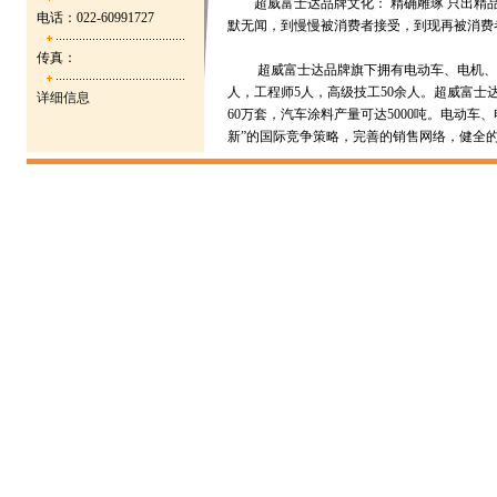
超威富士达品牌文化： 精确雕琢 只出精品
电话：022-60991727
默无闻，到慢慢被消费者接受，到现再被消费者
传真：
超威富士达品牌旗下拥有电动车、电机、控制
人，工程师5人，高级技工50余人。超威富士
详细信息
60万套，汽车涂料产量可达5000吨。电动
新”的国际竞争策略，完善的销售网络，健全