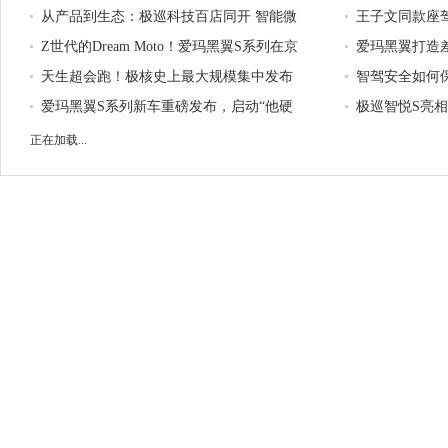
以创新科技打造车载醇音典范
从产品到生态：极巡科技百店同开 智能微
也能放心骑的
王子文同款座
出行迈入"汽车级"时代
Z世代的Dream Moto！爱玛黑翼S系列在京
场关于都市微
爱玛黑翼打造
东、天猫官方旗舰店热卖中
天生超会跑！极核史上最大规模集中发布
品牌进化
智驾安全如何保
会，两轮出行格局要变天？
爱玛黑翼S系列新车重磅发布，启动“他硬
化新能源车低
极巡智悦S亮
核”新增长极
活里发现出行
正在加载...