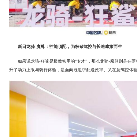
新日龙骑-魔尊：性能顶配，为极致驾控与长途摩旅而生
如果说龙骑-狂鲨是极致实用的“专才”，那么龙骑-魔尊则是在
升了动力上限与骑行体验，是面向既追求配送效率、又在意驾控体验