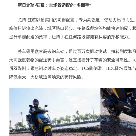
新日龙骑-狂鲨：全场景适配的“多面手“
龙骑-狂鲨以超实用的均衡配置，专为高强度、强动力出行而生。
峰值扭矩输出充沛，城区路口起步、多路况爬坡等均能快速响应，极速
提升单趟配送的效率，让骑手在任何路段都拥有从容的穿梭能力。
整车采用盘古高碳钢车架，通过百万次振动测试，扭转刚度和
天高强度载物的配送骑手而言，这直接提升了车辆的安全可靠性。同
后双碟刹，紧急制动时车身姿态稳定。TCS防侧滑、HDC陡坡缓降
降低雨天、天桥坡道等场景的骑行风险。