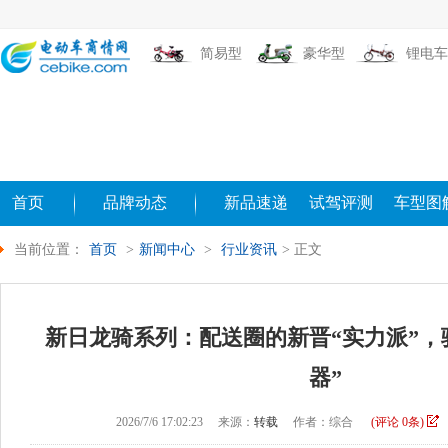
简易型
豪华型
锂电车
首页
品牌动态
新品速递
试驾评测
车型图
当前位置：
首页
>
新闻中心
>
行业资讯
> 正文
新日龙骑系列：配送圈的新晋“实力派”，
器”
2026/7/6 17:02:23
来源：
转载
作者：综合
(评论
0
条)