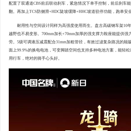
配置了双通道CBS前后联动刹车，紧急情况下单手控制，前后刹车
翻。再加上TCS防侧滑+HDC陡坡缓降+HHC坡道驻停功能，跑单安
耐用性与空间设计同样为高强度使用而生。盘古高碳钢车架10
越野也不易变形。700mm加长+70mm加厚的强支撑力鞍座能提供
劳。5级可调液压减震配合31mm加粗管径，有效过滤复杂路况的颠
面上99.9%的换电电池，可变脚踏空间也支持多种电池方案，能轻
用行车，绝对的骑手心头好。