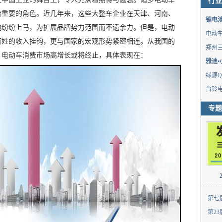
行业
着重要的角色。近几年来，这些大整车企业在天津、河南、
锂电
地纷纷上马，为扩展品牌势力范围而不遗余力。但是，电动
电动
百姓的收入挂钩，更与国家的宏观形势紧密相连。从我国的
郑州
，电动车消费市场高增长或将终止，具体表现在：
雅迪
绿源
台铃
专题
·
第七
·
第2