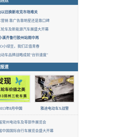
热点
池以旧换新攻克市场难关
车营销 靠广告靠明星还是靠口碑
三轮车及新能源汽车展盛大开幕
•小溪齐鲁行胶州站雨中再
QO小绿豆，我们正值青春
电动车品牌战略成就“台铃速度”
报道
2013年8月中国
雅迪电动车X战警
届常州电动车及零部件展览会
3届中国国际自行车展览会盛大开幕