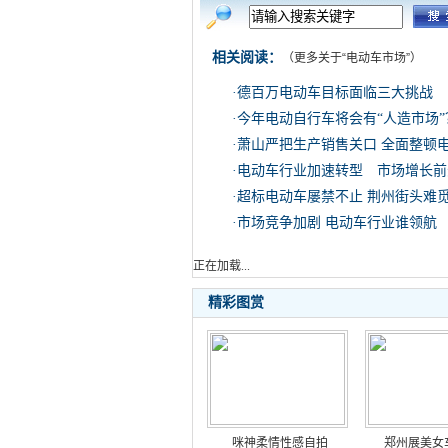
相关阅读：
（更多关于“
电动车市场
”）
·
德百万电动车目标面临三大挑战
·
今年电动自行车将会有“人造市场”
·
萧山严把生产销售关口 全面整顿
·
电动车行业加速转型 市场增长前
·
超标电动车屡禁不止 荆州街头难
·
市场竞争加剧 电动车行业谁领航
正在加载...
精彩图赏
咪神柔情性感自拍
郑州展美女