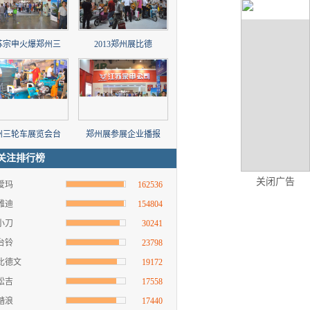
苏宗申火爆郑州三
2013郑州展比德
州三轮车展览会台
郑州展参展企业播报
关注排行榜
关闭广告
爱玛
162536
雅迪
154804
小刀
30241
台铃
23798
比德文
19172
松吉
17558
踏浪
17440