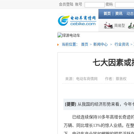
会员登陆
账号
密码
首页
资讯
动态
简易型
当前位置：
首页
>
新闻中心
>
行业资讯
>
七大因素或
来源：电动车商情网
作者：蔡敦权
[提要]
从我国的经济形势来看，今年
已经连续保持10多年高增长奇迹的电
万辆、同比增长13%的惊人业绩。在
下，电动车产业犹如耀眼的明星活跃