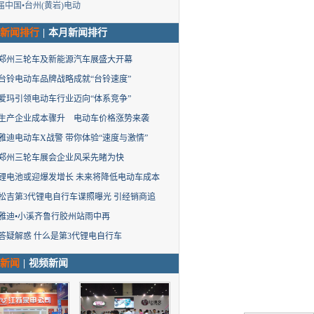
届中国•台州(黄岩)电动
新闻排行
|
本月新闻排行
郑州三轮车及新能源汽车展盛大开幕
台铃电动车品牌战略成就“台铃速度”
爱玛引领电动车行业迈向“体系竞争”
生产企业成本骤升 电动车价格涨势来袭
雅迪电动车X战警 带你体验“速度与激情”
郑州三轮车展会企业风采先睹为快
锂电池或迎爆发增长 未来将降低电动车成本
松吉第3代锂电自行车谍照曝光 引经销商追
雅迪•小溪齐鲁行胶州站雨中再
答疑解惑 什么是第3代锂电自行车
新闻
|
视频新闻