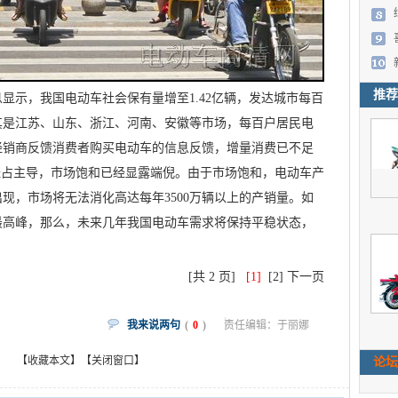
推荐
示，我国电动车社会保有量增至1.42亿辆，发达城市每百
其是江苏、山东、浙江、河南、安徽等市场，每百户居民电
经销商反馈消费者购买电动车的信息反馈，增量消费已不足
经占主导，市场饱和已经显露端倪。由于市场饱和，电动车产
现，市场将无法消化高达每年3500万辆以上的产销量。如
的最高峰，那么，未来几年我国电动车需求将保持平稳状态，
[共 2 页]
[1]
[2]
下一页
我来说两句
(
0
)
责任编辑：于丽娜
【收藏本文】
【关闭窗口】
论坛