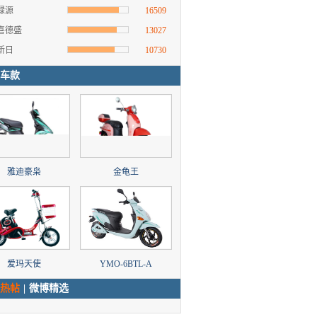
绿源
16509
喜德盛
13027
新日
10730
车款
雅迪豪枭
金龟王
爱玛天使
YMO-6BTL-A
热帖
|
微博精选