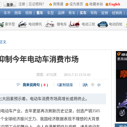
注册
|
忘记密码？
商情通
设为首页
收藏本站
English
车市
图库
视频
看车
车型
品牌
新车
买车
导购
促销
经销商
豪华型
电动摩托
锂电车
电动三轮
电动四轮
 正文
抑制今年电动车消费市场
浏览：
6733次
2013-7-11 15:51:01
我来说两句
(
0
)
复制链接
大
中
小
七大因素预示着，电动车消费市场高增长或将终止。
动车产业，去年更是再次刷新历史记录，创造产销3505
整个全球经济振兴乏力、我国经济数据表现不理想的大背景
在中国工业的舞台上，令人充满着期待与遐想。诸多电动车