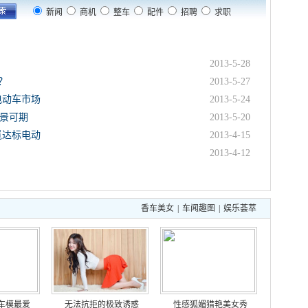
新闻
商机
整车
配件
招聘
求职
2013-5-28
？
2013-5-27
电动车市场
2013-5-24
景可期
2013-5-20
觅达标电动
2013-4-15
2013-4-12
香车美女
|
车闻趣图
|
娱乐荟萃
车模最爱
无法抗拒的极致诱惑
性感狐媚猎艳美女秀