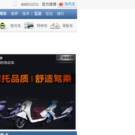
4000532551
官方微博
用车
保养
技术
互动
论坛
骑行
观光车
特种车
滑板车