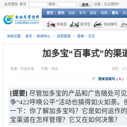
会员登陆
账号
密码
注册
|
忘记密码？
首页
资讯
动态
车市
图库
视频
看车
车
简易型
豪华型
电动摩托
当前位置：
首页
>
新闻中心
>
经营管理
>
营销
> 正文
加多宝“百事式”的渠
来源：中金在线
作者：综合
浏览：
47
我来说两句
(
0
)
[提要]
尽管加多宝的产品和广告随处可见
争“422呼唤公平”活动也搞得如火如荼
一下：你了解加多宝吗？它是如何运作
宝渠道在怎样管理？它又在如何决策？