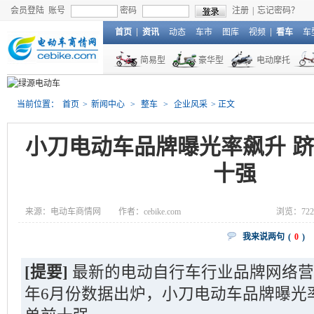
会员登陆
账号
密码
注册
|
忘记密码？
首页
资讯
动态
车市
图库
视频
看车
车
简易型
豪华型
电动摩托
当前位置：
首页
>
新闻中心
>
整车
>
企业风采
> 正文
小刀电动车品牌曝光率飙升 
十强
来源：电动车商情网
作者：cebike.com
浏览：
72
我来说两句
(
0
)
[提要]
最新的电动自行车行业品牌网络营销
年6月份数据出炉，小刀电动车品牌曝光