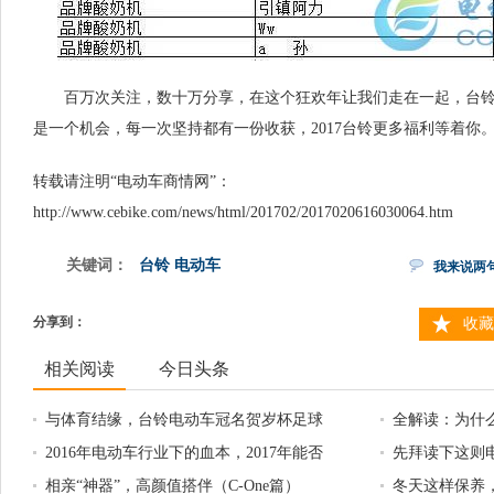
百万次关注，数十万分享，在这个狂欢年让我们走在一起，台铃
是一个机会，每一次坚持都有一份收获，2017台铃更多福利等着你
转载请注明“电动车商情网”：
http://www.cebike.com/news/html/201702/2017020616030064.htm
关键词：
台铃
电动车
我来说两
分享到：
收藏
相关阅读
今日头条
与体育结缘，台铃电动车冠名贺岁杯足球
全解读：为什
赛！
2016年电动车行业下的血本，2017年能否
先拜读下这则
打出好牌？
相亲“神器”，高颜值搭伴（C-One篇）
冬天这样保养