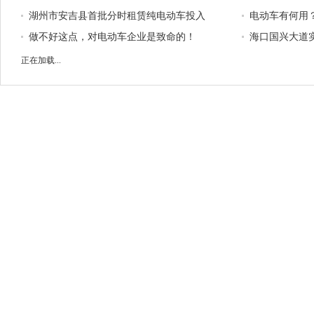
湖州市安吉县首批分时租赁纯电动车投入
电动车有何用
运营
做不好这点，对电动车企业是致命的！
海口国兴大道
主仍二次过街
正在加载...