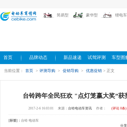
简易型
豪华型
锂电车
首页
品牌动态
新品速递
试驾评测
车型图
当前位置：
首页
>
评测导购
>
促销导购
>
优惠促销
> 正文
台铃跨年全民狂欢 "点灯笼赢大奖”获
2017-2-6 16:03:01
来源：
台铃电动车资讯
作者：
(评论
0
条)
[标签]：
台铃 电动车
分享