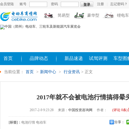
会员登陆
账号
密码
注册
|
忘记密码？
简易型
豪华型
锂电车
首页
品牌动态
新品速递
试驾评测
车型图
当前位置：
首页
>
新闻中心
>
行业资讯
> 正文
2017年就不会被电池行情搞得晕
2017-2-9 9:23:28
来源：
中国投资咨询网
作者：
(评论
0
条)
分享：
[标签]：
电池行情 电动车