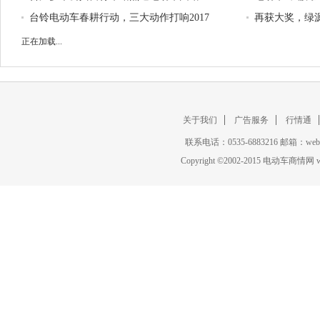
台铃电动车春耕行动，三大动作打响2017
场静悄悄！
再获大奖，绿
年第一战!
正在加载...
关于我们
广告服务
行情通
联系电话：0535-6883216 邮箱：w
Copyright
©
2002-2015 电动车商情网 www.c