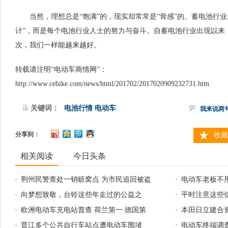
当然，理想总是“饱满”的，现实却常常是“骨感”的。蓄电池行业
计”，而是每个电池行业人士的努力与奋斗。自蓄电池行业出现以来
次，我们一样能越来越好。
转载请注明“电动车商情网”：
http://www.cebike.com/news/html/201702/2017020909232731.htm
关键词：
电池行情
电动车
我来说两
分享到：
收藏
相关阅读
今日头条
荆州民警查处一销赃窝点 为市民追回被盗
电动车老板不
电动车
向梦想致敬，台铃这些年走过的公益之
让“僵尸企业”
平时注意这些
路！
欧洲电动车充电站普查 荷兰第一 德国第
没问题！
本田日立建合
二
晋江多个公共自行车站点遭电动车围堵
电动车终端调