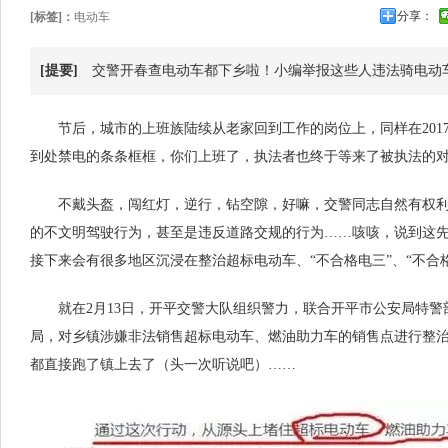
分享：
[标签]：
电动车
[提要]
交警开春查电动车都下乡啦！小编举报这些人违法骑电动
节后，城市的上班族陆续从老家回到工作的岗位上，同样在201
到处禁电的条条框框，你们上班了，执法者也终于等来了被执法的
不戴头盔，闯红灯，逆行，钻空隙，好嘛，交警同志自然有权利
的不文明驾驶行为，甚至是违反道路交规的行为……咳咳，说到这先停
接下来会有很多地区沉浸在整治超标电动车、“不合格电三”、“不合格
就在2月13日，开平交警大队组织警力，联合开平市公安局特警
局，对乡镇涉嫌非法销售超标电动车、燃油助力车的销售点进行整
都直接跑了镇上去了（头一次听说吧）……