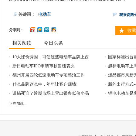
关键词：
电动车
我来说两
分享到：
收藏
相关阅读
今日头条
10大涨价诱因，可使这些电动车品牌上西
国家标准出台
天！
新日电动车IPO申请审核暂缓表决
引争议
超标电动车上牌
德州开展四轮低速电动车专项整治工作
车将上牌
爆品都市风新
什么品牌这么牛，年年让客户赚钱!
销商后顾之忧
新的出行方式-
谁搞死谁？近期市场上冒出很多低价小品
锂电电动车是发
牌，行业即将迎来血雨腥风！
品！
正在加载...