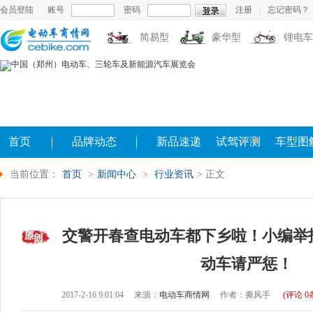
会员登陆
账号
密码
注册
|
忘记密码？
简易型
豪华型
锂电车
首页
品牌动态
新品速递
试驾评测
车型图
当前位置：
首页
>
新闻中心
>
行业资讯
> 正文
交警开春查电动车都下乡啦！小编举
动车请严惩！
2017-2-16 9:01:04
来源：
电动车商情网
作者：撕风手
(评论
0