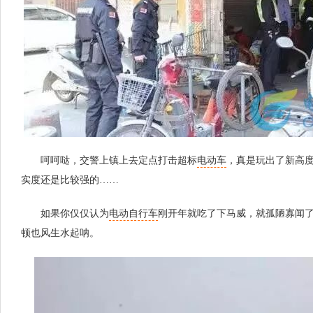
呵呵哒，交警上镇上去定点打击超标
电动车
，真是玩出了新高度
实度还是比较强的……
如果你仅仅认为
电动自行车
刚开年就吃了下马威，就孤陋寡闻
顿也风生水起呐。