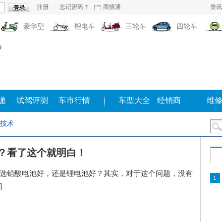
注册
|
忘记密码？
商情通
资讯
豪华型
锂电车
三轮车
四轮车
递
试驾评测
车市行情
车型大全
经销商
维
技术
？看了这个就明白！
选铅酸电池好，还是锂电池好？其实，对于这个问题，没有
]