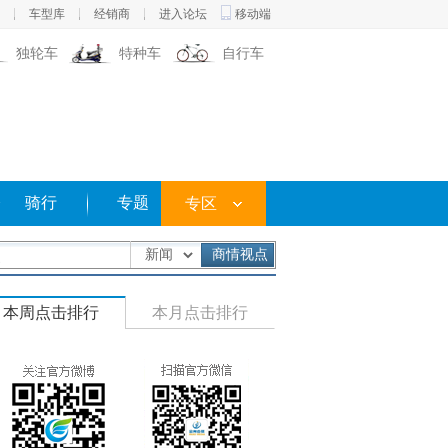
车型库
经销商
进入论坛
移动端
|
|
|
独轮车
特种车
自行车
修
骑行
专题
专区
商情视点
本周点击排行
本月点击排行