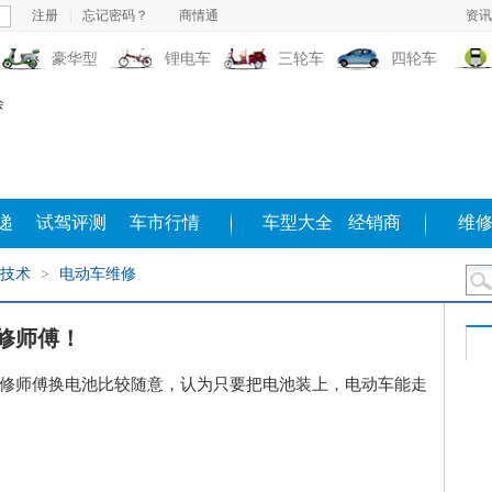
注册
|
忘记密码？
商情通
资讯
豪华型
锂电车
三轮车
四轮车
递
试驾评测
车市行情
车型大全
经销商
维
技术
>
电动车维修
修师傅！
修师傅换电池比较随意，认为只要把电池装上，电动车能走